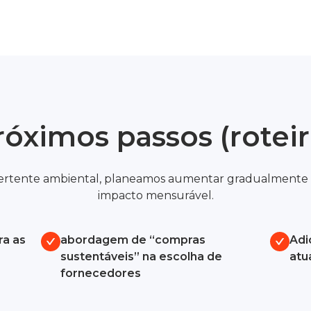
róximos passos (roteir
 vertente ambiental, planeamos aumentar gradualmente a
impacto mensurável.
ra as
abordagem de “compras
Adi
sustentáveis” na escolha de
atu
fornecedores