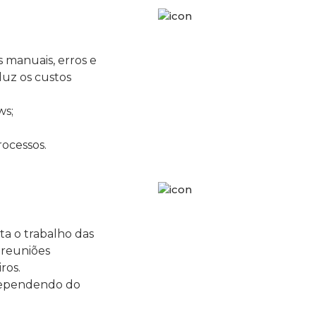
manuais, erros e
uz os custos
ws;
rocessos.
ta o trabalho das
 reuniões
ros.
(dependendo do