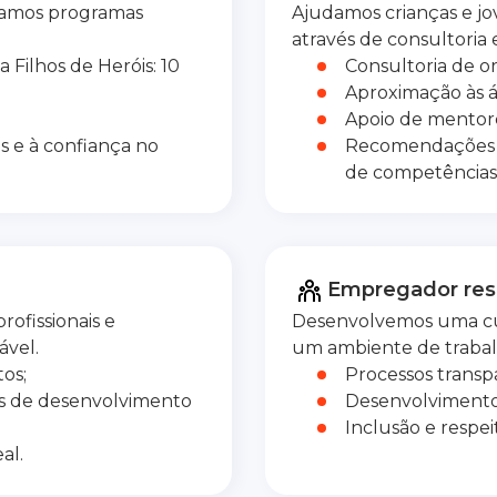
iamos programas
Ajudamos crianças e jov
através de consultoria 
 Filhos de Heróis: 10
Consultoria de or
Aproximação às á
Apoio de mentore
s e à confiança no
Recomendações d
de competências d
Empregador res
ofissionais e
Desenvolvemos uma cult
ável.
um ambiente de trabal
tos;
Processos transp
as de desenvolvimento
Desenvolvimento
Inclusão e respei
al.