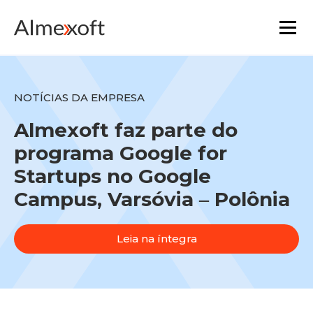
Soluções
NOTÍCIAS DA EMPRESA
Indústrias
Almexoft faz parte do
programa Google for
Tecnologia de plataforma
Startups no Google
Campus, Varsóvia ‒ Polônia
A funcionalidade principal
Recursos
Leia na íntegra
Marketplace