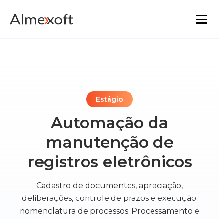
Soluções
Indústrias
Estágio
Tecnologia de plataforma
Automação da
manutenção de
A funcionalidade principal
registros eletrônicos
Recursos
Cadastro de documentos, apreciação,
Marketplace
deliberações, controle de prazos e execução,
nomenclatura de processos. Processamento e