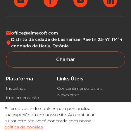
office@almexoft.com
Distrito da cidade de Lasnamäe, Pae tn 25-47, 11414,
condado de Harju, Estónia
Chamar
Plataforma
Links Úteis
Indústrias
Consentimento para a
Newsletter
Implementação
Política de Privacidade
Estamos usando cookies para personalizar
Isenção de
sua experiência em nosso site. Ao continuar
responsabilidade
a usar este site, você concorda com nossa
política de cookies
.