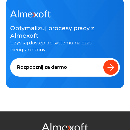
Optymalizuj procesy pracy z
Almexoft
Uzyskaj dostęp do systemu na czas
nieograniczony
Rozpocznij za darmo