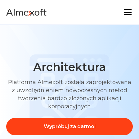
Rozwiązania
Branże
Architektura
Technologie platformowe
Platforma Almexoft została zaprojektowana
Podstawowa funkcjonalność
z uwzględnieniem nowoczesnych metod
tworzenia bardzo złożonych aplikacji
Zasoby
korporacyjnych
Marketplace
Wypróbuj za darmo!