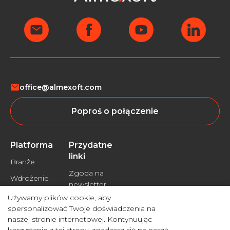
office@almexoft.com
Poproś o połączenie
Platforma
Przydatne
linki
Branże
Zgoda na
Wdrożeniе
newsletter
Używamy plików cookie, aby
Polityka
spersonalizować Twoje doświadczenia na
prywatności
naszej stronie internetowej. Kontynuując
Zrzeczenie się