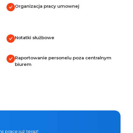
Organizacja pracy umownej
Notatki służbowe
Raportowanie personelu poza centralnym
biurem
ij pracę już teraz!