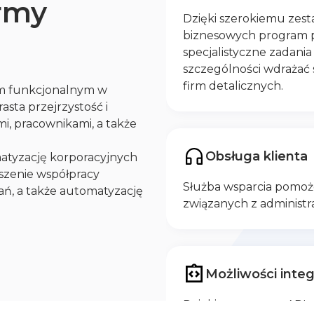
rmy
Dzięki szerokiemu zes
biznesowych program 
specjalistyczne zadani
szczególności wdrażać
firm detalicznych.
iom funkcjonalnym w
sta przejrzystość i
i, pracownikami, a także
Obsługa klienta
matyzację korporacyjnych
szenie współpracy
Służba wsparcia pomoż
ń, a także automatyzację
związanych z administr
Możliwości integ
Dzięki otwartemu API 