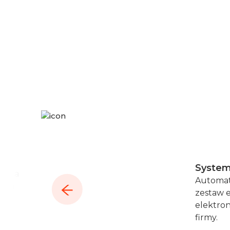
System
zwala
Automat
ji i
zestaw 
i
elektron
firmy.