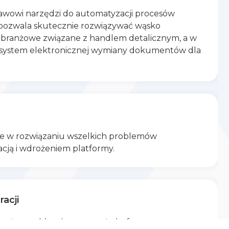
tawowi narzędzi do automatyzacji procesów
pozwala skutecznie rozwiązywać wąsko
a branżowe związane z handlem detalicznym, a w
 system elektronicznej wymiany dokumentów dla
e w rozwiązaniu wszelkich problemów
acją i wdrożeniem platformy.
racji
można szybko zintegrować platformę z