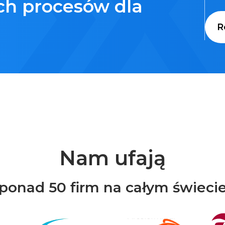
ch procesów dla
R
Nam ufają
ponad 50 firm na całym świeci