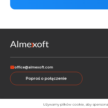
office@almexoft.com
Poproś o połączenie
Używamy plików cookie, aby spersonali