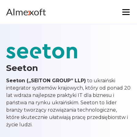
Rozwiązania
Branże
Seeton
Technologie platformowe
Seeton („SEITON GROUP” LLP)
to ukraiński
Podstawowa funkcjonalność
integrator systemów krajowych, który od ponad 20
lat wdraża najlepsze praktyki IT dla biznesu i
państwa na rynku ukraińskim. Seeton to lider
Zasoby
branży tworzący rozwiązania technologiczne,
które skutecznie ułatwiają pracę przedsiębiorstw i
Marketplace
życie ludzi.