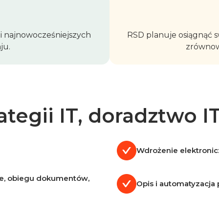
i najnowocześniejszych
RSD planuje osiągnąć sw
ju.
zrównow
egii IT, doradztwo IT
Wdrożenie elektroni
mie, obiegu dokumentów,
Opis i automatyzacja