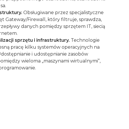
sa.
truktury.
Obsługiwane przez specjalistyczne
t Gateway/Firewall, który filtruje, sprawdza,
przepływy danych pomiędzy sprzętem IT, siecią
ernetem.
zacji sprzętu i infrastruktury.
Technologie
esną pracę kilku systemów operacyjnych na
ostępnianie i udostępnianie zasobów
omiędzy wieloma „maszynami wirtualnymi”,
oprogramowanie.