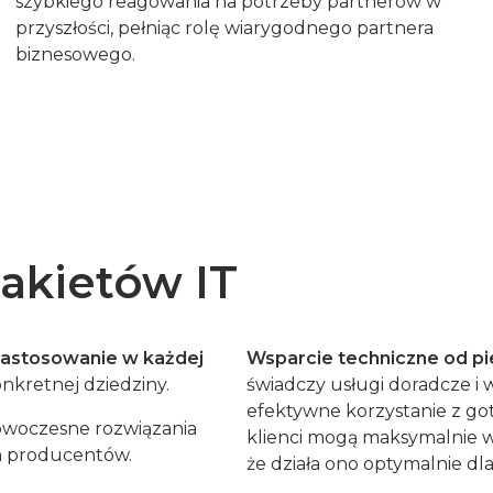
szybkiego reagowania na potrzeby partnerów w
przyszłości, pełniąc rolę wiarygodnego partnera
biznesowego.
pakietów IT
zastosowanie w każdej
Wsparcie techniczne od pi
nkretnej dziedziny.
świadczy usługi doradcze i
efektywne korzystanie z go
nowoczesne rozwiązania
klienci mogą maksymalnie w
h producentów.
że działa ono optymalnie dla