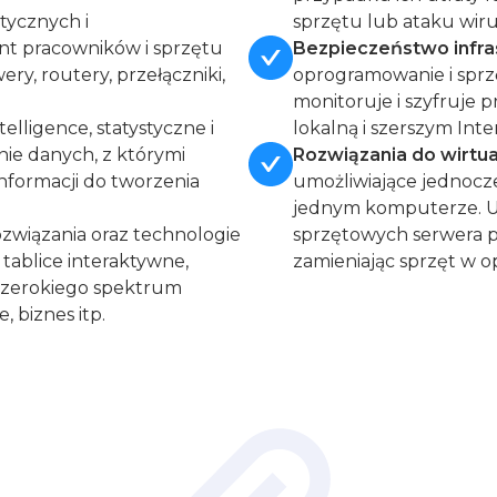
tycznych i
sprzętu lub ataku wiru
nt pracowników i sprzętu
Bezpieczeństwo infras
ery, routery, przełączniki,
oprogramowanie i sprzę
monitoruje i szyfruje 
lligence, statystyczne i
lokalną i szerszym Int
ie danych, z którymi
Rozwiązania do wirtuali
nformacji do tworzenia
umożliwiające jednocz
jednym komputerze. Ud
związania oraz technologie
sprzętowych serwera p
, tablice interaktywne,
zamieniając sprzęt w 
 szerokiego spektrum
 biznes itp.