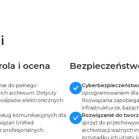
i
ola i ocena
Bezpieczeństwo
ie do pełnego
Cyberbezpieczeństw
ich archiwum. Dotyczy
oprogramowaniem dla st
, podpisów elektronicznych
Rozwiązania zapobiega
infrastrukturze, bazach
usług komunikacyjnych dla
Rozwiązanie do tworz
wiązań Unified
sprzęt do przechowywan
z profesjonalnych
archiwizacji ważnych 
przypadku ich utraty 