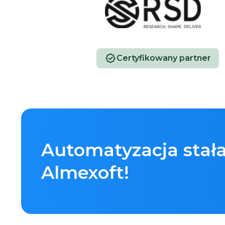
Certyfikowany partner
Automatyzacja stała
Almexoft!