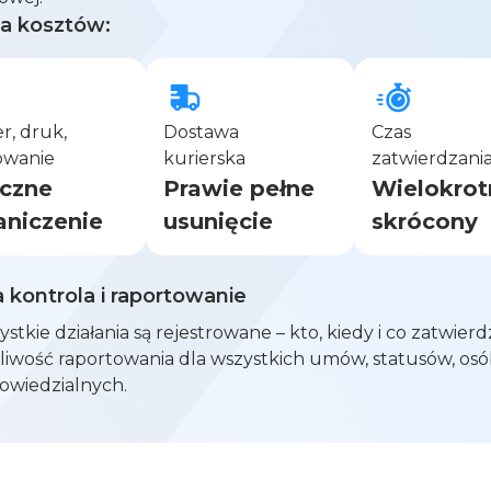
ja kosztów:
r, druk,
Dostawa
Сzas
owanie
kurierska
zatwierdzani
czne
Prawie pełne
Wielokrot
aniczenie
usunięcie
skrócony
 kontrola i raportowanie
stkie działania są rejestrowane – kto, kiedy i co zatwierdz
liwość raportowania dla wszystkich umów, statusów, os
owiedzialnych.