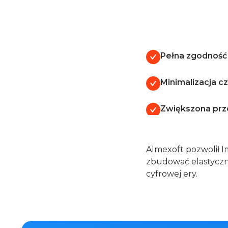
Pełna zgodność
Minimalizacja c
Zwiększona prze
Almexoft pozwolił 
zbudować elastyczn
cyfrowej ery.