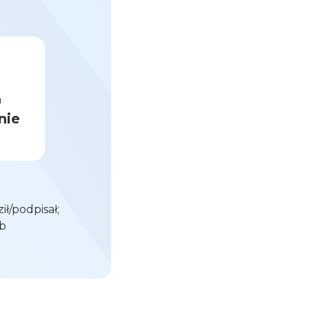
a
nie
ił/podpisał;
ób