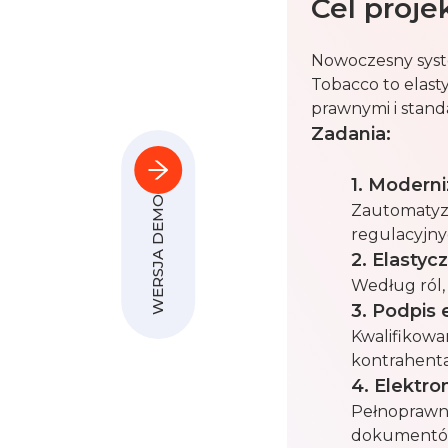
Cel proje
Nowoczesny syste
Tobacco to elast
prawnymi i stand
Zadania:
1. Modern
WERSJA DEMO
Zautomatyzo
regulacyjny
2. Elastyc
Według ról,
3. Podpis 
Kwalifikowa
kontrahenta
4. Elektr
Pełnoprawn
dokumentów