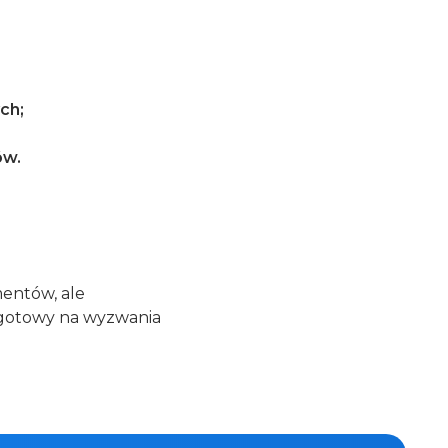
ch;
ów.
entów, ale
 gotowy na wyzwania